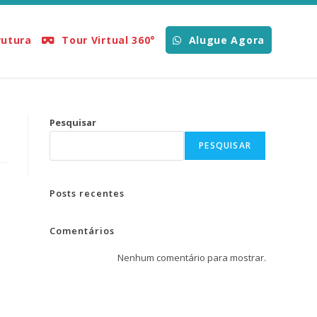
>
listar especialidade
>
Nutricionista
rutura
Tour Virtual 360°
Alugue Agora
Pesquisar
PESQUISAR
Posts recentes
Comentários
Nenhum comentário para mostrar.