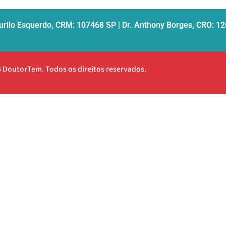
urilo Esquerdo, CRM: 107468 SP | Dr. Anthony Borges, CRO: 1
 DoutorTem. Todos os direitos reservados.